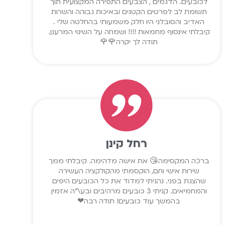
לכובעים. הדגמים , הצבעים התפירה המקצועית תוך
תשומת לב לפרטים הקטנים ובאיכות גבוהה והשרות
האדיב והסובלני היו חלק משמעותי בהחלטה שלי .
קיבלתי אינסוף מחמאות !!!! ושמחה על השינוי המרענן.
תודה לך יקרה🌹🌹
רחל קינן
ברכה המקסימה😘 את אישה מדהימה. קיבלתי ממך
שירות אישי וחם, הוקסמתי מהקולקציה העשירה
שהצגת בפני. נהניתי למדוד את כל הכובעים היפים
והמחמיאים. קניתי 3 כובעים מרהיבים ובע\"ה אזמין
בהמשך עוד כובעים! תודה רבה❤