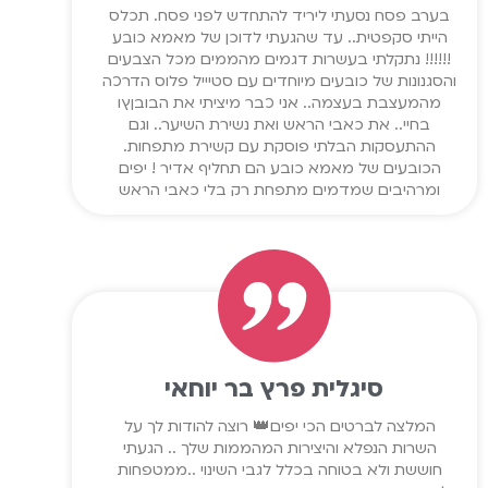
בערב פסח נסעתי ליריד להתחדש לפני פסח. תכלס
הייתי סקפטית.. עד שהגעתי לדוכן של מאמא כובע
!!!!!! נתקלתי בעשרות דגמים מהממים מכל הצבעים
והסגנונות של כובעים מיוחדים עם סטיייל פלוס הדרכה
מהמעצבת בעצמה.. אני כבר מיציתי את הבובןץו
בחיי.. את כאבי הראש ואת נשירת השיער.. וגם
ההתעסקות הבלתי פוסקת עם קשירת מתפחות.
הכובעים של מאמא כובע הם תחליף אדיר ! יפים
ומרהיבים שמדמים מתפחת רק בלי כאבי הראש
ועמידה של שעות מול המראה.. ממליצה בחום !!!!
משנה חיים !!
סיגלית פרץ בר יוחאי
המלצה לברטים הכי יפים👑 רוצה להודות לך על
השרות הנפלא והיצירות המהממות שלך .. הגעתי
חוששת ולא בטוחה בכלל לגבי השינוי ..ממטפחות