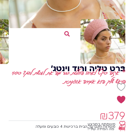
ברט טליה ורוד וינטג'
איזה כייף לארח! החלטת כבר מה את לובשת לחג? כיסוי
הראש שלך הוא אמירה אופנתית
₪
379
משתתף במבצע
משלוח חינם עד הבית ברכישת 4 כובעים ומעלה
מה המידה שלי?