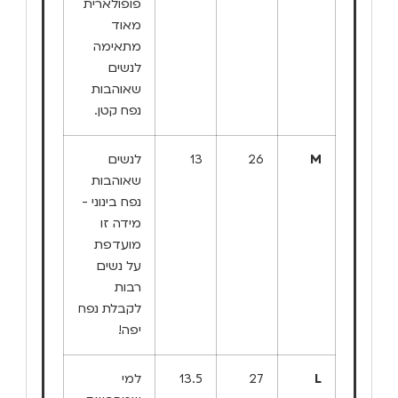
פופולארית
מאוד
מתאימה
לנשים
שאוהבות
נפח קטן.
M
26
13
לנשים
שאוהבות
נפח בינוני -
מידה זו
מועדפת
על נשים
רבות
לקבלת נפח
יפה!
L
27
13.5
למי