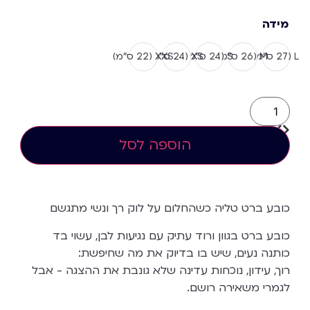
מידה
L (27 ס”מ)
M (26 ס”מ)
S (24 ס”מ)
XS (24 ס"מ)
XXS (22 ס”מ)
הוספה לסל
כובע ברט טליה כשהחלום על לוק רך ונשי מתגשם
כובע ברט בגוון ורוד עתיק עם נגיעות לבן, עשוי בד
כותנה נעים, שיש בו בדיוק את מה שחיפשת:
רוך, עידון, נוכחות עדינה שלא גונבת את ההצגה - אבל
לגמרי משאירה רושם.