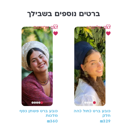
ברטים נוספים בשבילך
דגם אלישבע
דגם אחינועם
ברט
כובע ברט כחול כהה
כובע ברט פשתן כסף
כוב
חלק
מלכות
ירו
40
₪
360
₪
329