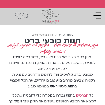
משלוח
לנוחותך
החזרות
חינם
אפשרות
באמצעות
עד
דואר
למדידה
הבית
בנקודות
שליחות
בקניית
המכירה
10 - ע"פ
4
התקנון
עמוד הבית
/ חנות כובעי ברט
כובעים
חנות כובעי ברט
ומעלה
חנות הכובעים של מאמא כובע - המקום שבו אופנה, צניעות,
וייחודיות נפגשים
מגוון רחב של כובעי ברט מעוצבים, כיסויי ראש לנשים
למכירה, באיכות מעולה ובסגנונות שונים, ברטים המתאימים
לכל אירוע ולכל יום.
מכובעי ברט קלאסיים ועד לדגמים מודרניים עם נגיעות
רקמה, צבעים מרהיבים ועיצובים ייחודיים, את הכל תמצאי
בחנות כיסויי ראש
במאמא כובע
כל
הברטים
בחנות נבחרו בקפידה כדי להבטיח שתוכלי
למצוא את הכובע המושלם שישלים את הלוק שלך ויעניק לך