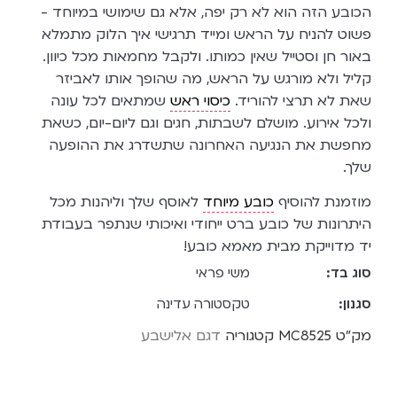
הכובע הזה הוא לא רק יפה, אלא גם שימושי במיוחד -
פשוט להניח על הראש ומייד תרגישי איך הלוק מתמלא
באור חן וסטייל שאין כמותו. ולקבל מחמאות מכל כיוון.
קליל ולא מורגש על הראש, מה שהופך אותו לאביזר
שאת לא תרצי להוריד.
כיסוי ראש
שמתאים לכל עונה
ולכל אירוע. מושלם לשבתות, חגים וגם ליום-יום, כשאת
מחפשת את הנגיעה האחרונה שתשדרג את ההופעה
שלך.
מוזמנת להוסיף
כובע מיוחד
לאוסף שלך וליהנות מכל
היתרונות של כובע ברט ייחודי ואיכותי שנתפר בעבודת
יד מדוייקת מבית מאמא כובע!
סוג בד:
משי פראי
סגנון:
טקסטורה עדינה
מק"ט
MC8525
קטגוריה
דגם אלישבע