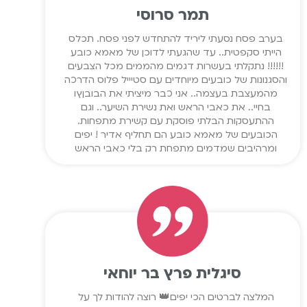
תמר סרוסי
בערב פסח נסעתי ליריד להתחדש לפני פסח. תכלס
הייתי סקפטית.. עד שהגעתי לדוכן של מאמא כובע
!!!!!! נתקלתי בעשרות דגמים מהממים מכל הצבעים
והסגנונות של כובעים מיוחדים עם סטיייל פלוס הדרכה
מהמעצבת בעצמה.. אני כבר מיציתי את הבובןץו
בחיי.. את כאבי הראש ואת נשירת השיער.. וגם
ההתעסקות הבלתי פוסקת עם קשירת מתפחות.
הכובעים של מאמא כובע הם תחליף אדיר ! יפים
ומרהיבים שמדמים מתפחת רק בלי כאבי הראש
ועמידה של שעות מול המראה.. ממליצה בחום !!!!
משנה חיים !!
סיגלית פרץ בר יוחאי
המלצה לברטים הכי יפים👑 רוצה להודות לך על