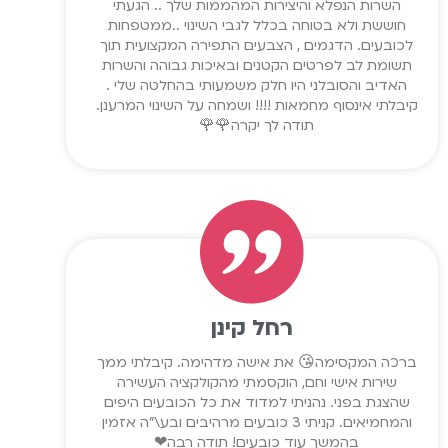
השרות הנפלא והיצירות המהממות שלך .. הגעתי
חוששת ולא בטוחה בכלל לגבי השינוי ..ממטפחות
לכובעים. הדגמים , הצבעים התפירה המקצועית תוך
תשומת לב לפרטים הקטנים ובאיכות גבוהה והשרות
האדיב והסובלני היו חלק משמעותי בהחלטה שלי .
קיבלתי אינסוף מחמאות !!!! ושמחה על השינוי המרענן.
תודה לך יקרה🌹🌹
רחל קינן
ברכה המקסימה😘 את אישה מדהימה. קיבלתי ממך
שירות אישי וחם, הוקסמתי מהקולקציה העשירה
שהצגת בפני. נהניתי למדוד את כל הכובעים היפים
והמחמיאים. קניתי 3 כובעים מרהיבים ובע\"ה אזמין
בהמשך עוד כובעים! תודה רבה❤