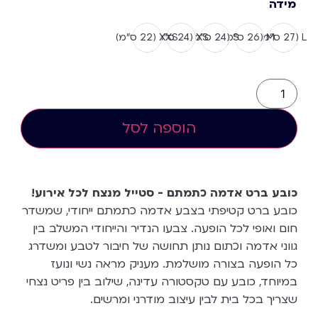
מידה
L (27 ס”מ)
M (26 ס”מ)
S (24 ס”מ)
XS (24 ס"מ)
XXS (22 ס”מ)
הוספה לסל
כובע ברט אדמה כתמתם - סטייל מנצח לכל אירוע!
כובע ברט קטיפתי בצבע אדמה כתמתם ייחודי, שמשדר
חום ואופי לכל הופעה. צבעו הנדיר והייחודי המשלב בין
גווני אדמה וכתום נותן תחושה של חיבור לטבע ומשדרג
כל הופעה בצורה מושלמת. מעניק מראה נשי ונועז
במיוחד, כובע עם טקסטורה עדינה, שילוב בין פריט נצחי
שצריך בכל בית לבין עיצוב מודרני ומרשים.