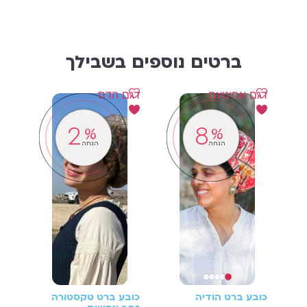
ברטים נוספים בשבילך
דגם אחינועם
דגם הדס
קול
2
8
%
%
הנחה
הנחה
כובע ברט הודיה
כובע ברט טקסטורה
כוב