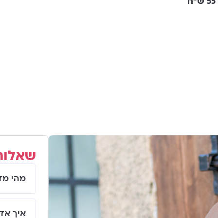
שאלות
מהי מד
איך אד