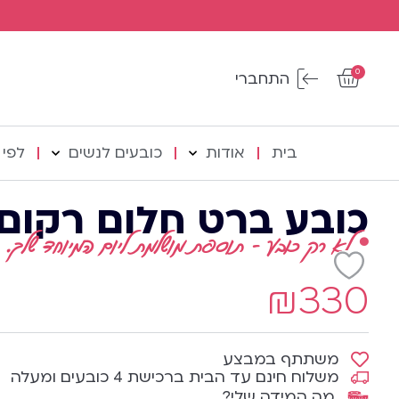
0
התחברי
משלוח
לנוחותך
החזרות
חינם
אפשרות
באמצעות
עד
דואר
למדידה
הבית
בנקודות
שליחות
בקניית
המכירה
10 - ע"פ
בית
אודות
כובעים לנשים
לפי 
4
התקנון
כובעים
ומעלה
כובע ברט חלום רקום
לא רק כובע - תוספת מושלמת ליום המיוחד שלך.
₪
330
משתתף במבצע
משלוח חינם עד הבית ברכישת 4 כובעים ומעלה
מה המידה שלי?