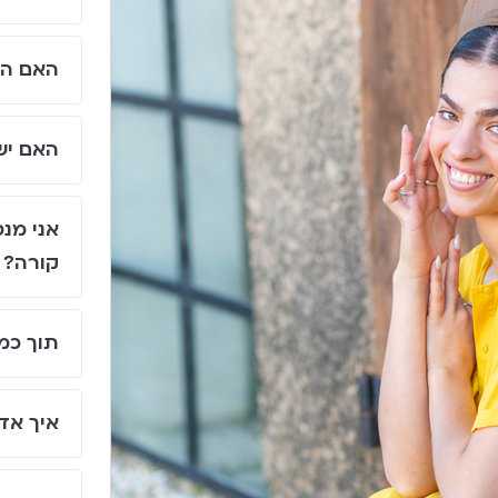
האם המ
האם יש
אני מנ
קורה?
תוך כמ
איך אד