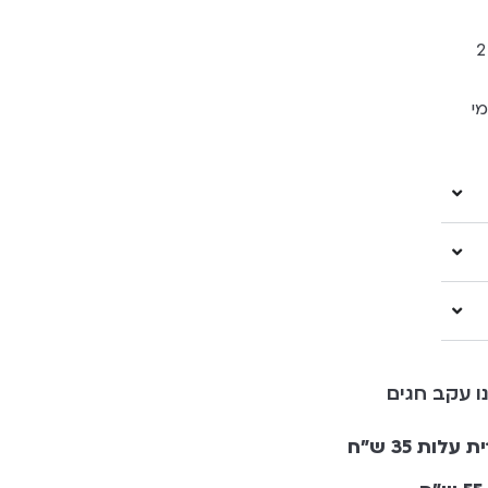
בכל הברטים של "מאמא כובע" יש מבפנים 2
י
ו עקב חגים