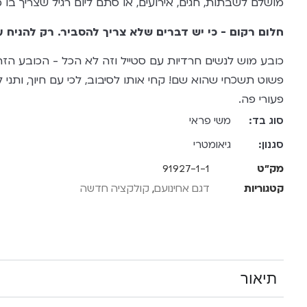
מושלם לשבתות, חגים, אירועים, או סתם ליום רגיל שצריך בו מ
חלום רקום - כי יש דברים שלא צריך להסביר. רק להניח 
כובע מוש לנשים חרדיות עם סטייל וזה לא הכל - הכובע הזה
פשוט תשכחי שהוא שם! קחי אותו לסיבוב, לכי עם חיוך, ותני
פעורי פה.
סוג בד:
משי פראי
סגנון:
גיאומטרי
מק"ט
91927-1-1
קטגוריות
דגם אחינועם
,
קולקציה חדשה
תיאור