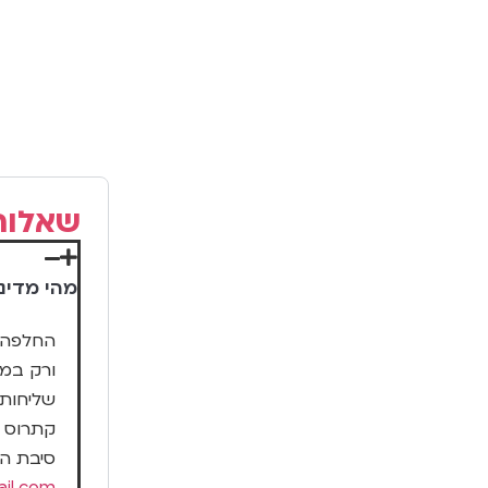
שאלות
מהי מדינ
ורק במ
סיבת ה