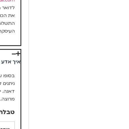
il.com
לדואר ר
את הכוב
העיסקה
איך אדע 
בסופו ש
ניתנים 
דאגה. י
מרוצה.
טבלת 