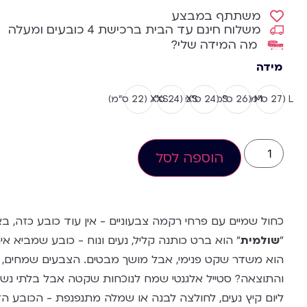
משתתף במבצע
משלוח חינם עד הבית ברכישת 4 כובעים ומעלה
מה המידה שלי?
מידה
L (27 ס”מ)
M (26 ס”מ)
S (24 ס”מ)
XS (24 ס"מ)
XXS (22 ס”מ)
הוספה לסל
כחול שמיים עם פרחי רקמה צבעוניים - אין עוד כובע כזה, בא
"
שולמית
" הוא ברט כותנה קליל, נעים ונוח - כובע שמביא אי
הוא משדר שקט פנימי, אבל מושך מבטים. הצבעים שמחים, ה
והתוצאה? סטייל אלגנטי שמח לנוכחות שקטה אבל בלתי נש
ליום קיץ נעים, לחולצה לבנה או שמלה מתנפנפת - הכובע הזה