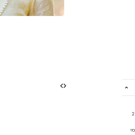
בכל הברטים של "מאמא כובע" יש מבפנים 2
י