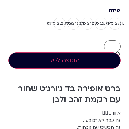
מידה
L (27 ס”מ)
M (26 ס”מ)
S (24 ס”מ)
XS (24 ס"מ)
XXS (22 ס”מ)
הוספה לסל
ברט אופירה בד ג׳ורג׳ט שחור
עם רקמת זהב ולבן
אוווו 😮‍💨👑
זה כבר לא “כובע”.
זה תכשיט עם נוכחות.