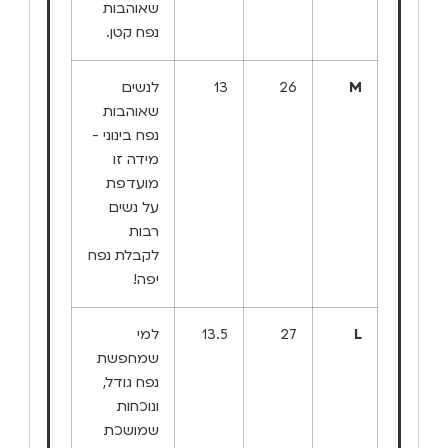
שאוהבות
נפח קטן.
M
26
13
לנשים
שאוהבות
נפח בינוני -
מידה זו
מועדפת
על נשים
רבות
לקבלת נפח
יפה!
L
27
13.5
למי
שמחפשת
נפח גודל,
ונוכחות
שמושכת