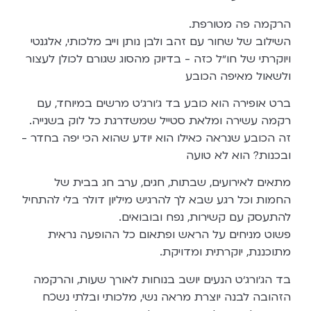
הרקמה פה מטורפת.
השילוב של שחור עם זהב ולבן נותן וייב מלכותי, אלגנטי
ויוקרתי של חו״ל כזה - בדיוק מהסוג שגורם לכולן לעצור
ולשאול מאיפה הכובע
ברט אופירה הוא כובע בד ג׳ורג׳ט מרשים במיוחד, עם
רקמה עשירה ומלאת סטייל שמשדרגת כל לוק בשנייה.
זה הכובע שנראה כאילו הוא יודע שהוא הכי יפה בחדר -
ובכנות? הוא לא טועה
מתאים לאירועים, שבתות, חגים, ערב חג בבית של
החמות וכל רגע שבא לך להרגיש מיליון דולר בלי להתחיל
להתעסק עם קשירות, נפח ובובואים.
פשוט מניחים על הראש ופתאום כל ההופעה נראית
מתוכננת, יוקרתית ומדויקת.
בד הג׳ורג׳ט הנעים יושב בנוחות לאורך שעות, והרקמה
הזהובה לבנה יוצרת מראה נשי, מלכותי ובלתי נשכח