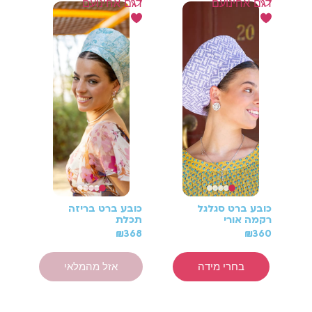
דגם אחינועם
דגם אחינועם
דגם
כובע ברט סגלגל
כובע ברט בריזה
כוב
רקמה אורי
תכלת
כחו
60
₪
368
₪
360
בחרי מידה
אזל מהמלאי