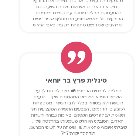
מהמעצבת בעצמה.. אני כבר מיציתי את הבובןץו
בחיי.. את כאבי הראש ואת נשירת השיער.. וגם
ההתעסקות הבלתי פוסקת עם קשירת מתפחות.
הכובעים של מאמא כובע הם תחליף אדיר ! יפים
ומרהיבים שמדמים מתפחת רק בלי כאבי הראש
ועמידה של שעות מול המראה.. ממליצה בחום !!!!
משנה חיים !!
סיגלית פרץ בר יוחאי
המלצה לברטים הכי יפים👑 רוצה להודות לך על
השרות הנפלא והיצירות המהממות שלך .. הגעתי
חוששת ולא בטוחה בכלל לגבי השינוי ..ממטפחות
לכובעים. הדגמים , הצבעים התפירה המקצועית תוך
תשומת לב לפרטים הקטנים ובאיכות גבוהה והשרות
האדיב והסובלני היו חלק משמעותי בהחלטה שלי .
קיבלתי אינסוף מחמאות !!!! ושמחה על השינוי המרענן.
תודה לך יקרה🌹🌹