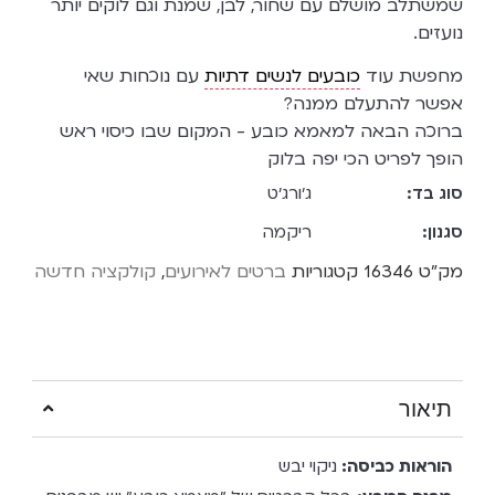
שמשתלב מושלם עם שחור, לבן, שמנת וגם לוקים יותר
נועזים.
מחפשת עוד
כובעים לנשים דתיות
עם נוכחות שאי
אפשר להתעלם ממנה?
ברוכה הבאה למאמא כובע - המקום שבו כיסוי ראש
הופך לפריט הכי יפה בלוק
סוג בד:
ג'ורג'ט
סגנון:
ריקמה
מק"ט
16346
קטגוריות
ברטים לאירועים
,
קולקציה חדשה
תיאור
הוראות כביסה:
ניקוי יבש