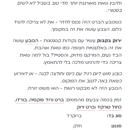
ולהבין שאת מאורגנת
יותר מדי טוב בשביל לא לשים
בסטורי.
כשכובע הברט הזה נכנס לחדר - את לא צריכה להגיד
כלום. הצבע עושה את זה במקומך.
ירוק בקבוק
עשיר עם נקודות קטנטנות -
הכובע
עושה
את זה באלגנטיות חצופה כמו שאת אוהבת.
הבד נעים, המרקם מדויק, והסטייל? בול למה שאת
צריכה כדי להרגיש מלכה בלי להתאמץ.
כובע מוש ליום רגיל עם ג'ינס וחולצה לבנה - או לאירוע
כשאת באה לגנוב את הפוקוס.
הכובע הזה לא מבקש רשות - הוא פשוט זורח.
זמין בכמה צבעים מהממים:
ברט ורוד פוקסיה
,
בורדו
,
כחול טורקיז
ו
ברט ירוק
סוג בד:
ברוקרד
סגנון:
חלק