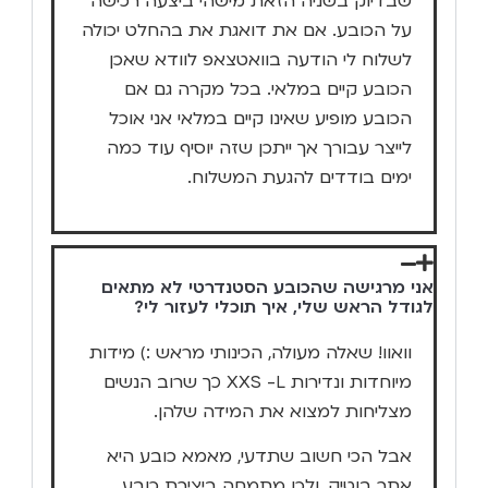
שבדיוק בשניה הזאת מישהי ביצעה רכישה
על הכובע. אם את דואגת את בהחלט יכולה
לשלוח לי הודעה בוואטצאפ לוודא שאכן
הכובע קיים במלאי. בכל מקרה גם אם
הכובע מופיע שאינו קיים במלאי אני אוכל
לייצר עבורך אך ייתכן שזה יוסיף עוד כמה
ימים בודדים להגעת המשלוח.
אני מרגישה שהכובע הסטנדרטי לא מתאים
לגודל הראש שלי, איך תוכלי לעזור לי?
וואוו! שאלה מעולה, הכינותי מראש :) מידות
מיוחדות ונדירות XXS -L כך שרוב הנשים
מצליחות למצוא את המידה שלהן.
אבל הכי חשוב שתדעי, מאמא כובע היא
אתר בוטיק, ולכן מתמחה ביצירת כובע