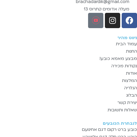
brachadardik@gmail.com
מעלה אדומים קתרוס 13
ניווט מהיר
עמוד הבית
החנות
מבצע מאמא כובע!
נקודות מכירה
אודות
המלצות
הגלריה
הבלוג
יצירת קשר
שאלות ותשובות
לנבחרת הכובעים
כובע ברט רקום דגם אחינועם
כובע ברט חלק דגם אלישבע