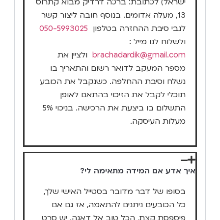
ישראל) לכתובת: ברכה דרדיק מבוא קתרוס
13, מעלה אדומים. בנוסף חובה ליצור קשר
לגבי סיבת ההחזרה בטלפון
050-5993025
ולשלוח לנו מייל :
brachadardik@gmail.com
ולציין את
מספר המעקב לדואר רשום והתאריך בו
נשלח וסיבת ההחלפה. כשנקבל את הכובע
תוכלי לקבל את הזיכוי בהתאם לאופן
התשלום בו ביצעת את הרכישה. בניכוי 5%
מעלות העיסקה.
איך אדע אם המידה מתאימה לי?
בסופו של דבר מדובר בסטייל האישי שלך,
כל הכובעים ניתנים להתאמה, אז גם אם
פיספסת קצת, הכל טוב אל דאגה. יש סרט