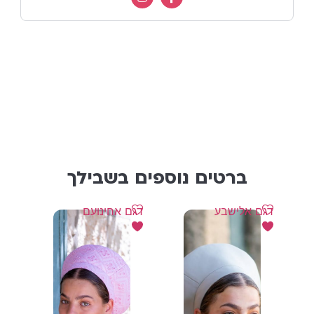
ברטים נוספים בשבילך
דגם אלישבע
דגם אחינועם
דגם