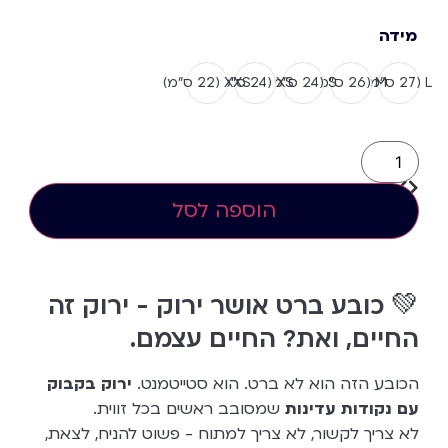
מידה
L (27 ס”מ)
M (26 ס”מ)
S (24 ס”מ)
XS (24 ס"מ)
XXS (22 ס”מ)
הוספה לסל
💚 כובע ברט אושר ירוק - ירוק זה
החיים, ואת? החיים עצמם.
הכובע הזה הוא לא ברט. הוא סטייטמנט.
ירוק בקבוק
עם נקודות עדינות
שמסובב ראשים בכל זווית.
לא צריך לקשור, לא צריך למתוח - פשוט להניח, לצאת,