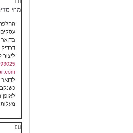
מהי מדינ
עסקים 
ליצור 
993025
il.com
לדואר 
כשנקבל
מעלות 