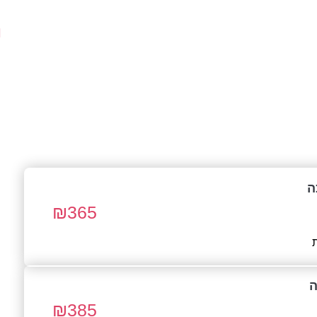
ה
₪
365
ה
₪
385