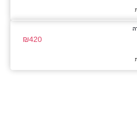
ה
₪
420