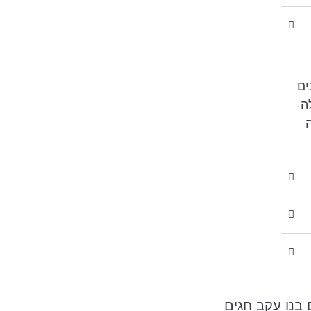
ים
ה
 בנו עקב חגים